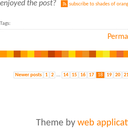
enjoyed the post?
subscribe to shades of oran
Tags:
Perma
Newer posts
1
2
...
14
15
16
17
18
19
20
2
Theme by
web applicat