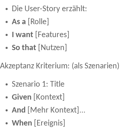
Die User-Story erzählt:
As a
[Rolle]
I want
[Features]
So that
[Nutzen]
Akzeptanz Kriterium: (als Szenarien)
Szenario 1: Title
Given
[Kontext]
And
[Mehr Kontext]...
When
[Ereignis]