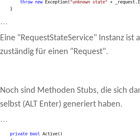
throw
new
 Exception(
"
unknown state
"
+
 _request.I
    } 
...
Eine "RequestStateService" Instanz ist 
zuständig für einen "Request".
Noch sind Methoden Stubs, die sich da
selbst (ALT Enter) generiert haben.
...
private
bool
 Active()