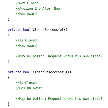
//
Not Closed 
//
Auction End After Now
//
Has Award
    }
private
bool
 ClosedSuccessful()
    {
//
Is Closed
//
Has Award 
//
May be better: Request knows his own state?
    }
private
bool
 ClosedUnseccessful()
    {
//
Is Closed
//
Has No Award
//
May be better: Request knows his own state?
    }