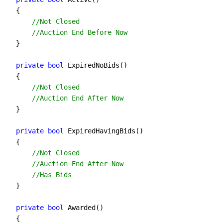
    {
//
Not Closed
//
Auction End Before Now
    }
private
bool
 ExpiredNoBids()
    {
//
Not Closed 
//
Auction End After Now
    }
private
bool
 ExpiredHavingBids()
    {
//
Not Closed
//
Auction End After Now
//
Has Bids
    }
private
bool
 Awarded()
    {