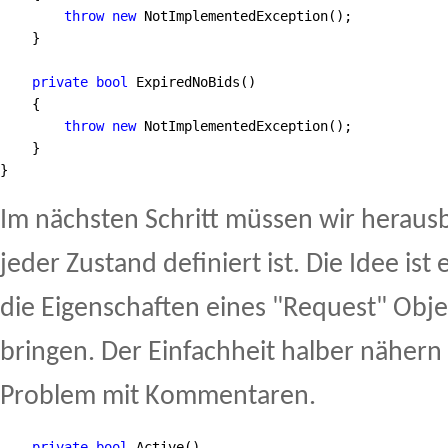
throw
new
 NotImplementedException();
    }
private
bool
 ExpiredNoBids()
    {
throw
new
 NotImplementedException();
    }
}
Im nächsten Schritt müssen wir hera
jeder Zustand definiert ist. Die Idee is
die Eigenschaften eines "Request" Obje
bringen. Der Einfachheit halber nähern
Problem mit Kommentaren.
private
bool
 Active()