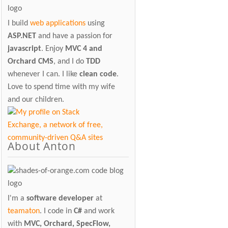
I build
web applications
using
ASP.NET
and have a passion for
javascript
. Enjoy
MVC 4 and
Orchard CMS
, and I do
TDD
whenever I can. I like
clean code
.
Love to spend time with my wife
and our children.
About Anton
I'm a
software developer
at
teamaton
. I code in
C#
and work
with
MVC, Orchard, SpecFlow,