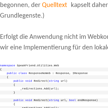
begonnen, der
Quelltext
kapselt daher
Grundlegenste.)
Erfolgt die Anwendung nicht im Webk
wir eine Implementierung für den loka
namespace
 SpeakFriend.Utilities.Web
{
public
class
 ResponseNoWeb : Response, IResponse
    {
public
void
 Redirect(
string
 url)
        {
            _redirections.Add(url);
        }
public
void
 Redirect(
string
 url, 
bool
 endResponse)
        {