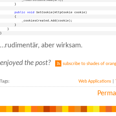
            _redirections.Add(url);
        }
public
void
 SetCookie(HttpCookie cookie)
        {
            _cookiesCreated.Add(cookie);
        }
    }
}
…rudimentär, aber wirksam.
enjoyed the post?
subscribe to shades of oran
Tags:
Web Applications
|
Perma