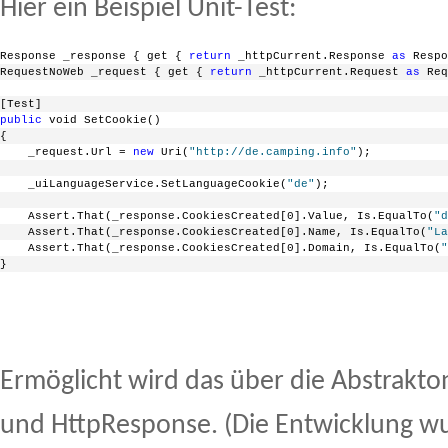
Hier ein Beispiel Unit-Test:
Response _response { get { 
return
 _httpCurrent.Response 
as
 Respo
RequestNoWeb _request { get { 
return
 _httpCurrent.Request 
as
 Req
[Test]
public
 void SetCookie()
{
    _request.Url = 
new
 Uri(
"http://de.camping.info"
);
    _uiLanguageService.SetLanguageCookie(
"de"
);
    Assert.That(_response.CookiesCreated[0].Value, Is.EqualTo(
"d
    Assert.That(_response.CookiesCreated[0].Name, Is.EqualTo(
"La
    Assert.That(_response.CookiesCreated[0].Domain, Is.EqualTo(
"
}
Ermöglicht wird das über die Abstrakt
und HttpResponse. (Die Entwicklung w