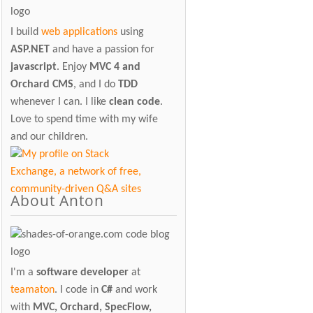
I build
web applications
using
ASP.NET
and have a passion for
javascript
. Enjoy
MVC 4 and
Orchard CMS
, and I do
TDD
whenever I can. I like
clean code
.
Love to spend time with my wife
and our children.
About Anton
I'm a
software developer
at
teamaton
. I code in
C#
and work
with
MVC, Orchard, SpecFlow,