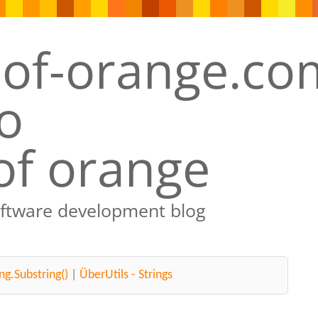
of orange
oftware development blog
ing.Substring()
|
ÜberUtils - Strings