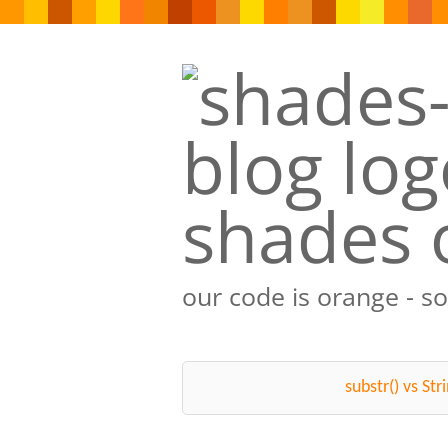
shades 
our code is orange - s
substr() vs Str