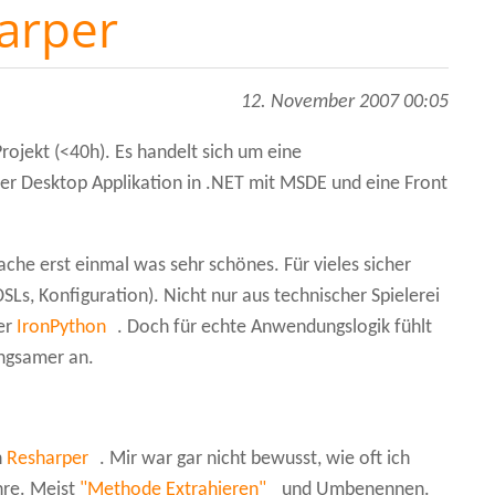
arper
12. November 2007 00:05
ojekt (<40h). Es handelt sich um eine
er Desktop Applikation in .NET mit MSDE und eine Front
che erst einmal was sehr schönes. Für vieles sicher
DSLs, Konfiguration). Nicht nur aus technischer Spielerei
er
IronPython
. Doch für echte Anwendungslogik fühlt
angsamer an.
h
Resharper
. Mir war gar nicht bewusst, wie oft ich
hre. Meist
"Methode Extrahieren"
und Umbenennen.