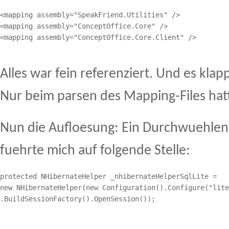
<mapping assembly="SpeakFriend.Utilities" />

<mapping assembly="ConceptOffice.Core" />

<mapping assembly="ConceptOffice.Core.Client" />
Alles war fein referenziert. Und es klapp
Nur beim parsen des Mapping-Files hatt
Nun die Aufloesung: Ein Durchwuehlen 
fuehrte mich auf folgende Stelle:
protected NHibernateHelper _nhibernateHelperSqlLite =

new NHibernateHelper(new Configuration().Configure("lite
.BuildSessionFactory().OpenSession());