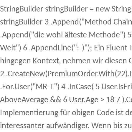
StringBuilder stringBuilder = new String
stringBuilder 3 .Append("Method Chaini
.Append("die wohl älteste Methode") 
Welt") 6 .AppendLine(":-)"); Ein Fluent I
hingegen Kontext, nehmen wir diesen 
2 .CreateNew(PremiumOrder.With(22).I
.For.User("MR-T") 4 .InCase( 5 User.IsFr
AboveAverage && 6 User.Age > 18 7 ).
Implementierung für obigen Code ist de
interessanter aufwändiger. Wenn bis 