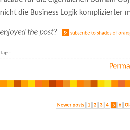
Facade für die eigentlichen Domain Obje
nicht die Business Logik komplizierter 
enjoyed the post?
subscribe to shades of oran
Tags:
Perma
Newer posts
1
2
3
4
5
6
Ol