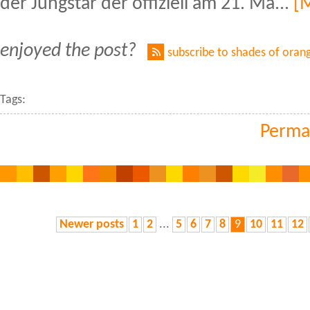
der Jungstar der offiziell am 21. Ma...
[
enjoyed the post?
subscribe to shades of oran
Tags:
Perma
Newer posts
1
2
...
5
6
7
8
9
10
11
12