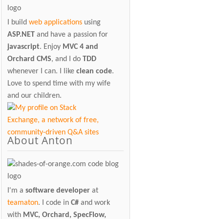
I build
web applications
using
ASP.NET
and have a passion for
javascript
. Enjoy
MVC 4 and
Orchard CMS
, and I do
TDD
whenever I can. I like
clean code
.
Love to spend time with my wife
and our children.
About Anton
I'm a
software developer
at
teamaton
. I code in
C#
and work
with
MVC, Orchard, SpecFlow,