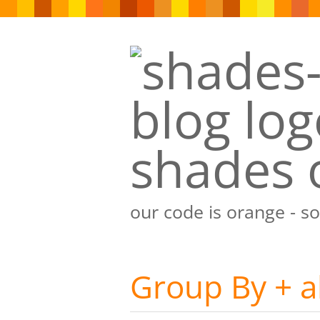
shades 
our code is orange - s
Group By + al