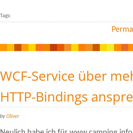
Tags:
Perma
WCF-Service über me
HTTP-Bindings anspr
by
Oliver
Neulich habe ich für www.camping.inf