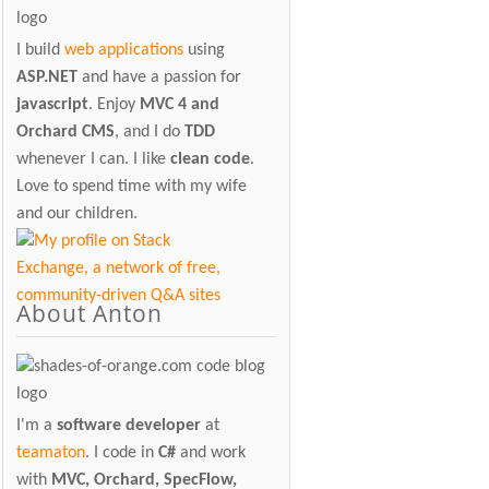
I build
web applications
using
ASP.NET
and have a passion for
javascript
. Enjoy
MVC 4 and
Orchard CMS
, and I do
TDD
whenever I can. I like
clean code
.
Love to spend time with my wife
and our children.
About Anton
I'm a
software developer
at
teamaton
. I code in
C#
and work
with
MVC, Orchard, SpecFlow,