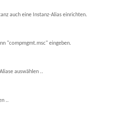
stanz auch eine Instanz-Alias einrichten.
dann "compmgmt.msc" eingeben.
liase auswählen ..
en ..