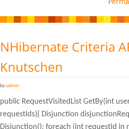
Perma
NHibernate Criteria 
Knutschen
by
admin
public RequestVisitedList GetBy(int user
requestIds){ Disjunction disjunctionRe
Disjunction(); foreach (int requestId in 